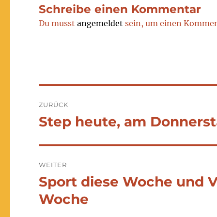
Schreibe einen Kommentar
Du musst
angemeldet
sein, um einen Kommen
Beitragsnavigation
ZURÜCK
Step heute, am Donners
Vorheriger
Beitrag:
WEITER
Sport diese Woche und 
Nächster
Beitrag:
Woche