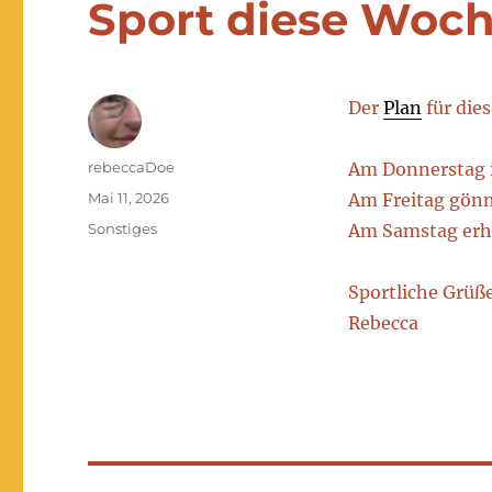
Sport diese Woc
Der
Plan
für die
Autor
rebeccaDoe
Am Donnerstag i
Veröffentlicht
Mai 11, 2026
Am Freitag gönn
am
Kategorien
Sonstiges
Am Samstag erh
Sportliche Grüße
Rebecca