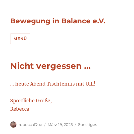
Bewegung in Balance e.V.
MENÜ
Nicht vergessen …
… heute Abend Tischtennis mit Ulli!
Sportliche Grüße,
Rebecca
Autor
Veröffentlicht
Kategorien
rebeccaDoe
März 19, 2025
Sonstiges
am