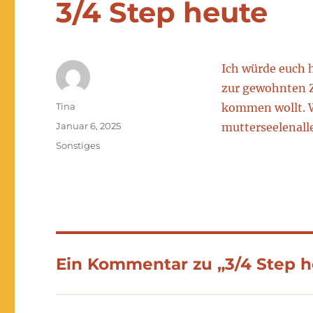
3/4 Step heute
Ich würde euch 
zur gewohnten Ze
Autor
Tina
kommen wollt. We
Veröffentlicht
Januar 6, 2025
mutterseelenalle
am
Kategorien
Sonstiges
Ein Kommentar zu „3/4 Step h